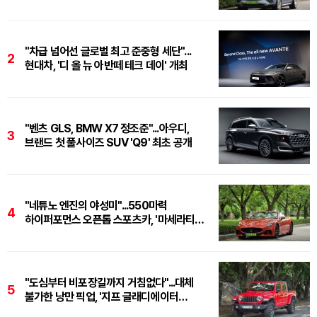
마누팍투어'
"차급 넘어선 글로벌 최고 준중형 세단"...
2
현대차, '디 올 뉴 아반떼 테크 데이' 개최
"벤츠 GLS, BMW X7 정조준"...아우디,
3
브랜드 첫 풀사이즈 SUV 'Q9' 최초 공개
"네튜노 엔진의 야성미"...550마력
4
하이퍼포먼스 오픈톱 스포츠카, '마세라티
그란카브리오 트로페오'
"도심부터 비포장길까지 거침없다"...대체
5
불가한 낭만 픽업, '지프 글래디에이터
루비콘'