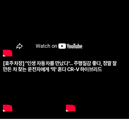
[효주차장] "인생 자동차를 만났다"... 주행질감 좋다, 정말 잘
만든 차 찾는 운전자에게 '딱' 혼다 CR-V 하이브리드