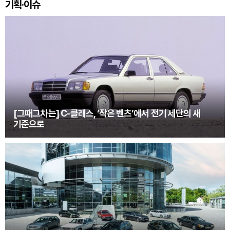
기획·이슈
[그때그차는] C-클래스, ‘작은 벤츠’에서 전기 세단의 새
기준으로