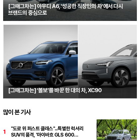
[그때그차는] 아우디 A6, ‘성공한 직장인의 차’에서 다시
브랜드의 중심으로
[그때그차는] ‘볼보’를 바꾼 한 대의 차, XC90
많이 본 기사
"도로 위 퍼스트 클래스"...특별한 럭셔리
1
SUV의 품격, '마이바흐 GLS 600