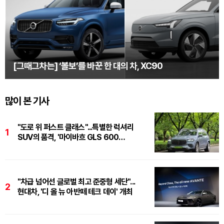
[그때그차는] ‘볼보’를 바꾼 한 대의 차, XC90
많이 본 기사
"도로 위 퍼스트 클래스"...특별한 럭셔리
1
SUV의 품격, '마이바흐 GLS 600
마누팍투어'
"차급 넘어선 글로벌 최고 준중형 세단"...
2
현대차, '디 올 뉴 아반떼 테크 데이' 개최