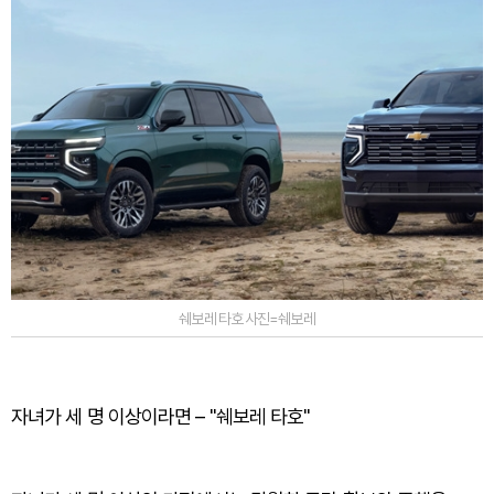
쉐보레 타호 사진=쉐보레
자녀가 세 명 이상이라면 – "쉐보레 타호"