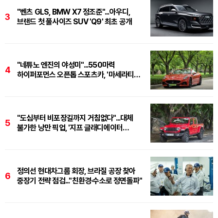
"벤츠 GLS, BMW X7 정조준"...아우디,
3
브랜드 첫 풀사이즈 SUV 'Q9' 최초 공개
"네튜노 엔진의 야성미"...550마력
4
하이퍼포먼스 오픈톱 스포츠카, '마세라티
그란카브리오 트로페오'
"도심부터 비포장길까지 거침없다"...대체
5
불가한 낭만 픽업, '지프 글래디에이터
루비콘'
정의선 현대차그룹 회장, 브라질 공장 찾아
6
중장기 전략 점검..."친환경·수소로 정면돌파"