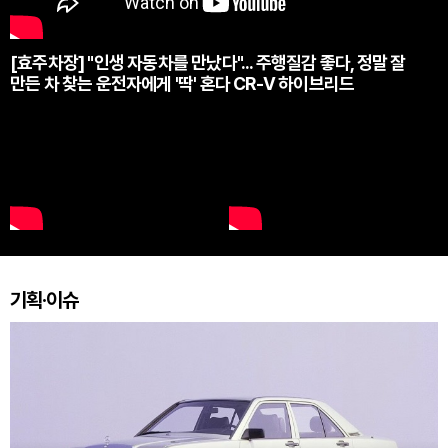
[효주차장] "인생 자동차를 만났다"... 주행질감 좋다, 정말 잘
만든 차 찾는 운전자에게 '딱' 혼다 CR-V 하이브리드
기획·이슈