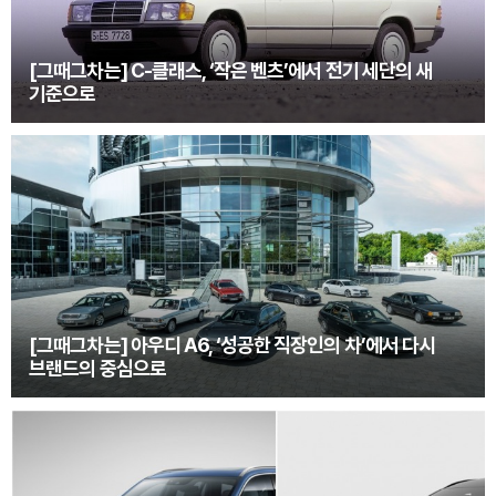
[그때그차는] C-클래스, ‘작은 벤츠’에서 전기 세단의 새
기준으로
[그때그차는] 아우디 A6, ‘성공한 직장인의 차’에서 다시
브랜드의 중심으로