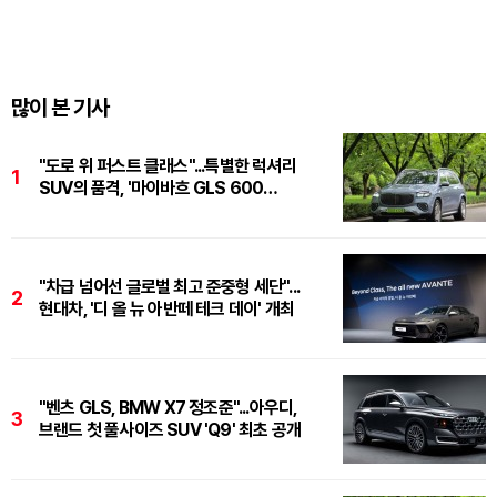
많이 본 기사
"도로 위 퍼스트 클래스"...특별한 럭셔리
1
SUV의 품격, '마이바흐 GLS 600
마누팍투어'
"차급 넘어선 글로벌 최고 준중형 세단"...
2
현대차, '디 올 뉴 아반떼 테크 데이' 개최
"벤츠 GLS, BMW X7 정조준"...아우디,
3
브랜드 첫 풀사이즈 SUV 'Q9' 최초 공개