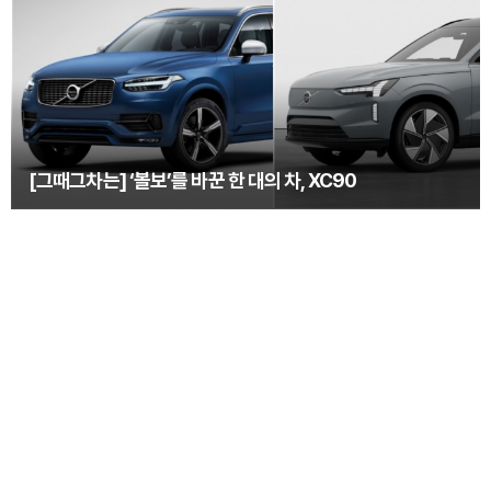
[그때그차는] ‘볼보’를 바꾼 한 대의 차, XC90