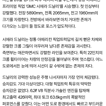
프리미엄 픽업 'GMC 시에라 드날리'를 시승했다. 첫 인상부터
강렬했다. 전장 5890mm, 전폭 2065mm, 전고 1960mm의
크기를 자랑한다. 전방에서 바라보면 마치 거대한 존재가
다가오는 느낌이 들 정도로 포스가 압도적이다.
시에라 드날리는 정통 아메리칸 픽업트럭답게 길게 뻗은 차체와
강렬한 크롬 그릴이 어우러져 남다른 존재감을 과시한다.
측면부는 매끈하면서도 강렬한 라인을 보여준다. 특히 22인치의
크롬 휠타이어는 차량의 안정감을 불어넣어 주며 멋스럽다. 어느
도로에서든 눈에 띄어 시선이 갈 수밖에 없는 존재의 차다.
드날리의 강력한 성능은 주행 나서자마자 가장 먼저 체감됐다.
승차감도 기대 이상이었다. 대형 픽업트럭 특유의 딱딱한
승차감은 없었다. 6.2ℓ V8 직분사 가솔린 엔진을 탑재해
최고출력 426마력, 최대 토크 63.6kg·m의 폭발적인
퍼포먼스를 갖췄다. 이는 어떤 도로 환경에서도 빠르고 부드러운