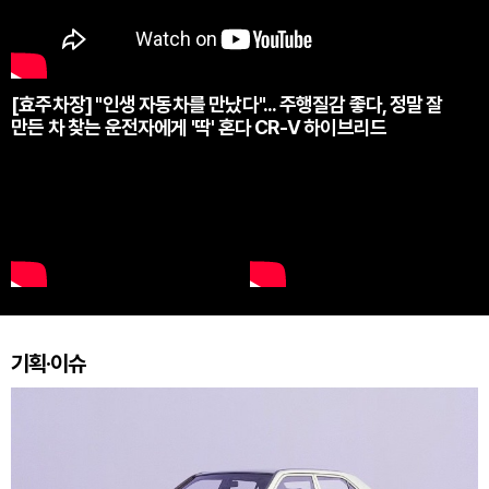
[효주차장] "인생 자동차를 만났다"... 주행질감 좋다, 정말 잘
만든 차 찾는 운전자에게 '딱' 혼다 CR-V 하이브리드
기획·이슈