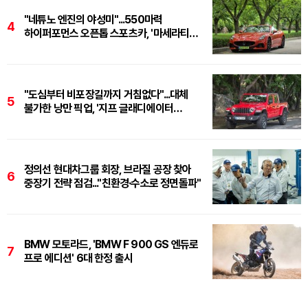
"네튜노 엔진의 야성미"...550마력
4
하이퍼포먼스 오픈톱 스포츠카, '마세라티
그란카브리오 트로페오'
"도심부터 비포장길까지 거침없다"...대체
5
불가한 낭만 픽업, '지프 글래디에이터
루비콘'
정의선 현대차그룹 회장, 브라질 공장 찾아
6
중장기 전략 점검..."친환경·수소로 정면돌파"
BMW 모토라드, 'BMW F 900 GS 엔듀로
7
프로 에디션' 6대 한정 출시