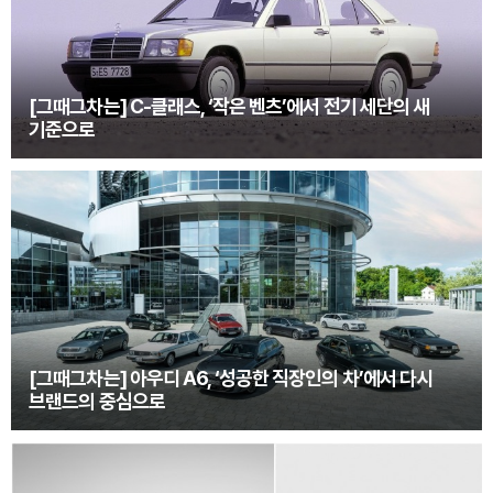
[그때그차는] C-클래스, ‘작은 벤츠’에서 전기 세단의 새
기준으로
[그때그차는] 아우디 A6, ‘성공한 직장인의 차’에서 다시
브랜드의 중심으로