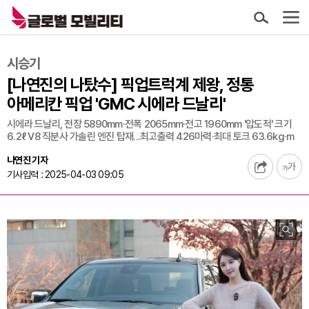
시승기
[나연진의 나탔수] 픽업트럭계 제왕, 정통
아메리칸 픽업 'GMC 시에라 드날리'
시에라 드날리, 전장 5890mm·전폭 2065mm·전고 1960mm '압도적' 크기
6.2ℓ V8 직분사 가솔린 엔진 탑재...최고출력 426마력·최대 토크 63.6kg·m
나연진 기자
기사입력 : 2025-04-03 09:05