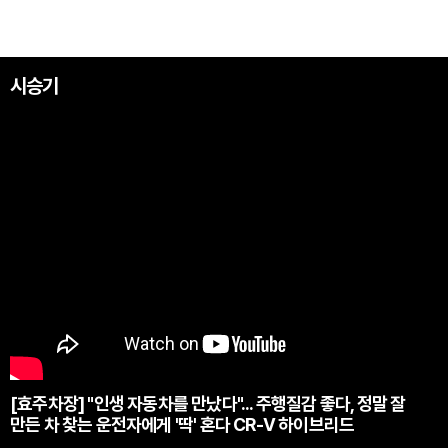
시승기
[효주차장] "인생 자동차를 만났다"... 주행질감 좋다, 정말 잘
만든 차 찾는 운전자에게 '딱' 혼다 CR-V 하이브리드