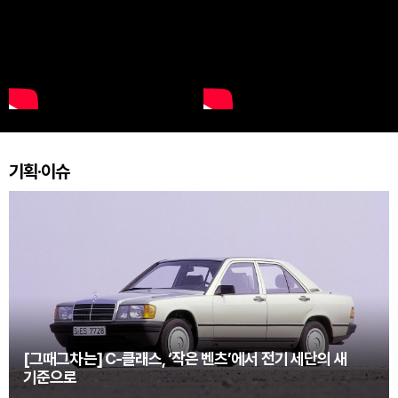
기획·이슈
[그때그차는] C-클래스, ‘작은 벤츠’에서 전기 세단의 새
기준으로