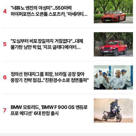
"네튜노 엔진의 야성미"...550마력
4
하이퍼포먼스 오픈톱 스포츠카, '마세라티
그란카브리오 트로페오'
"도심부터 비포장길까지 거침없다"...대체
5
불가한 낭만 픽업, '지프 글래디에이터
루비콘'
정의선 현대차그룹 회장, 브라질 공장 찾아
6
중장기 전략 점검..."친환경·수소로 정면돌파"
BMW 모토라드, 'BMW F 900 GS 엔듀로
7
프로 에디션' 6대 한정 출시