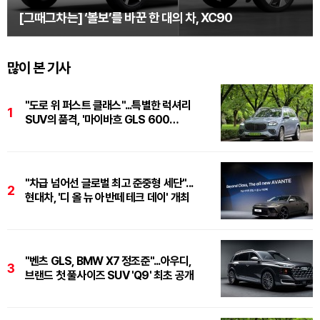
[그때그차는] ‘볼보’를 바꾼 한 대의 차, XC90
많이 본 기사
"도로 위 퍼스트 클래스"...특별한 럭셔리
1
SUV의 품격, '마이바흐 GLS 600
마누팍투어'
"차급 넘어선 글로벌 최고 준중형 세단"...
2
현대차, '디 올 뉴 아반떼 테크 데이' 개최
"벤츠 GLS, BMW X7 정조준"...아우디,
3
브랜드 첫 풀사이즈 SUV 'Q9' 최초 공개