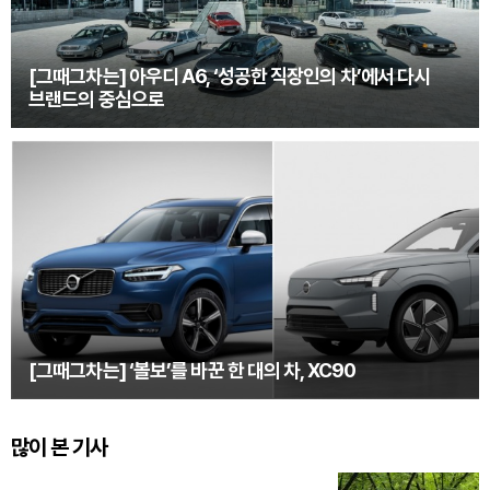
[그때그차는] 아우디 A6, ‘성공한 직장인의 차’에서 다시
브랜드의 중심으로
[그때그차는] ‘볼보’를 바꾼 한 대의 차, XC90
많이 본 기사