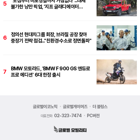
"도심부터 비포장길까지 거침없다"...대체
5
불가한 낭만 픽업, '지프 글래디에이터
루비콘'
정의선 현대차그룹 회장, 브라질 공장 찾아
6
중장기 전략 점검..."친환경·수소로 정면돌파"
BMW 모토라드, 'BMW F 900 GS 엔듀로
7
프로 에디션' 6대 한정 출시
글로벌이코노믹
글로벌게이머즈
더 블링스
02-323-7474
PC버전
대표전화