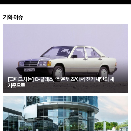
기획·이슈
[그때그차는] C-클래스, ‘작은 벤츠’에서 전기 세단의 새
기준으로