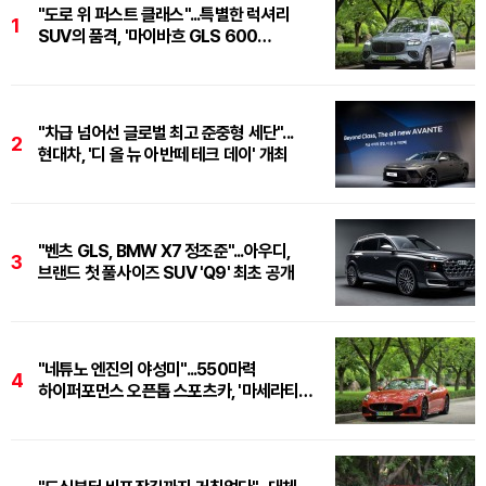
"도로 위 퍼스트 클래스"...특별한 럭셔리
1
SUV의 품격, '마이바흐 GLS 600
마누팍투어'
"차급 넘어선 글로벌 최고 준중형 세단"...
2
현대차, '디 올 뉴 아반떼 테크 데이' 개최
"벤츠 GLS, BMW X7 정조준"...아우디,
3
브랜드 첫 풀사이즈 SUV 'Q9' 최초 공개
"네튜노 엔진의 야성미"...550마력
4
하이퍼포먼스 오픈톱 스포츠카, '마세라티
그란카브리오 트로페오'