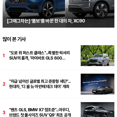
[그때그차는] ‘볼보’를 바꾼 한 대의 차, XC90
많이 본 기사
"도로 위 퍼스트 클래스"...특별한 럭셔리
1
SUV의 품격, '마이바흐 GLS 600
마누팍투어'
"차급 넘어선 글로벌 최고 준중형 세단"...
2
현대차, '디 올 뉴 아반떼 테크 데이' 개최
"벤츠 GLS, BMW X7 정조준"...아우디,
3
브랜드 첫 풀사이즈 SUV 'Q9' 최초 공개