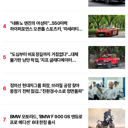
"네튜노 엔진의 야성미"...550마력
4
하이퍼포먼스 오픈톱 스포츠카, '마세라티
그란카브리오 트로페오'
"도심부터 비포장길까지 거침없다"...대체
5
불가한 낭만 픽업, '지프 글래디에이터
루비콘'
정의선 현대차그룹 회장, 브라질 공장 찾아
6
중장기 전략 점검..."친환경·수소로 정면돌파"
BMW 모토라드, 'BMW F 900 GS 엔듀로
7
프로 에디션' 6대 한정 출시