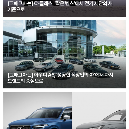
[그때그차는] C-클래스, ‘작은 벤츠’에서 전기 세단의 새
기준으로
[그때그차는] 아우디 A6, ‘성공한 직장인의 차’에서 다시
브랜드의 중심으로