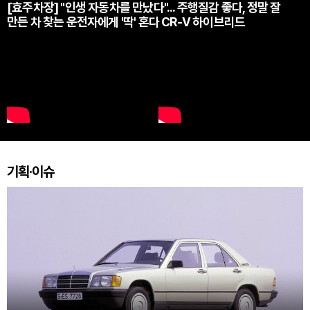
[효주차장] "인생 자동차를 만났다"... 주행질감 좋다, 정말 잘
만든 차 찾는 운전자에게 '딱' 혼다 CR-V 하이브리드
기획·이슈