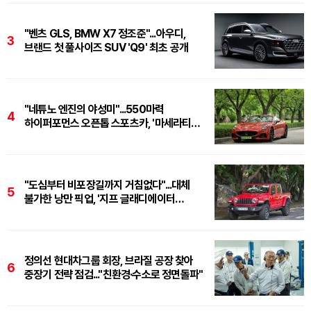
"벤츠 GLS, BMW X7 정조준"...아우디,
3
브랜드 첫 풀사이즈 SUV 'Q9' 최초 공개
"네튜노 엔진의 야성미"...550마력
4
하이퍼포먼스 오픈톱 스포츠카, '마세라티
그란카브리오 트로페오'
"도심부터 비포장길까지 거침없다"...대체
5
불가한 낭만 픽업, '지프 글래디에이터
루비콘'
정의선 현대차그룹 회장, 브라질 공장 찾아
6
중장기 전략 점검..."친환경·수소로 정면돌파"