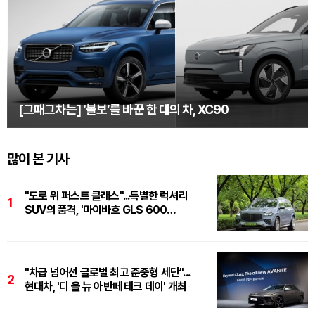
[그때그차는] ‘볼보’를 바꾼 한 대의 차, XC90
많이 본 기사
"도로 위 퍼스트 클래스"...특별한 럭셔리
1
SUV의 품격, '마이바흐 GLS 600
마누팍투어'
"차급 넘어선 글로벌 최고 준중형 세단"...
2
현대차, '디 올 뉴 아반떼 테크 데이' 개최