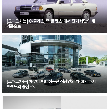
[그때그차는] C-클래스, ‘작은 벤츠’에서 전기 세단의 새
기준으로
[그때그차는] 아우디 A6, ‘성공한 직장인의 차’에서 다시
브랜드의 중심으로