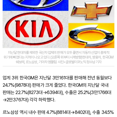
지난달 현대차를 제외한 국산차 업체의 판매가 모두 줄면서 자동차 산업이 총체적
위기에 빠졌다는 지적이 나오고 있다. (오른쪽 위부터 시계방향)현대차, 쌍용차, 한국GM
쉐보레, 르노삼성, 기아차 엠블럼. 사진=글로벌이코노믹 정수남 기자
업계 3위 한국GM은 지난달 3만161대를 판매해 전년 동월보다
24.7%(9878대) 판매가 크게 줄었다. 한국GM의 지난달 국내
판매는 22.7%(8273대→6394대), 수출은 25.2%(3만1766대
→2만3767대) 각각 하락했다.
르노삼성 역시 내수 판매 4.7%(8814대→8402대), 수출 34.5%