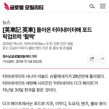
뉴스
[英車記 英車] 돌아온 터미네이터에 포드
픽업트럭 ‘활짝’
2010년 멕시코, 터미네이터Rev-9 對 강화 인간 싸움
포드·도요타·아우디·볼보·벤츠·지프 등 홍보 효과 쏠쏠
정수남 글로벌모빌리티 기자
기사입력 : 2019-11-04 06:26
터미네이터의 사나이 아놀드 슈왈제네거가 28년만에 돌아왔다.
터미네이터의 세번째 시리즈인 ‘터미네이터: 다크 페이트’가
지난달 30일 한국을 찾은 것이다.
다크 페이트에서는 포드와 지프, 아우디, 도요타, 벤츠, 볼보 등이