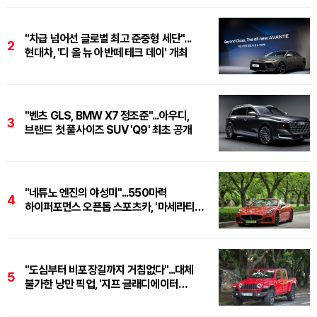
"차급 넘어선 글로벌 최고 준중형 세단"...
2
현대차, '디 올 뉴 아반떼 테크 데이' 개최
"벤츠 GLS, BMW X7 정조준"...아우디,
3
브랜드 첫 풀사이즈 SUV 'Q9' 최초 공개
"네튜노 엔진의 야성미"...550마력
4
하이퍼포먼스 오픈톱 스포츠카, '마세라티
그란카브리오 트로페오'
"도심부터 비포장길까지 거침없다"...대체
5
불가한 낭만 픽업, '지프 글래디에이터
루비콘'