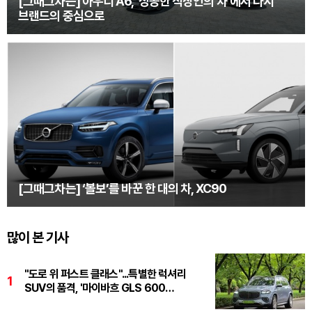
[그때그차는] 아우디 A6, ‘성공한 직장인의 차’에서 다시
브랜드의 중심으로
[그때그차는] ‘볼보’를 바꾼 한 대의 차, XC90
많이 본 기사
"도로 위 퍼스트 클래스"...특별한 럭셔리
1
SUV의 품격, '마이바흐 GLS 600
마누팍투어'