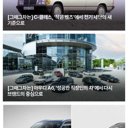
[그때그차는] C-클래스, ‘작은 벤츠’에서 전기 세단의 새
기준으로
[그때그차는] 아우디 A6, ‘성공한 직장인의 차’에서 다시
브랜드의 중심으로