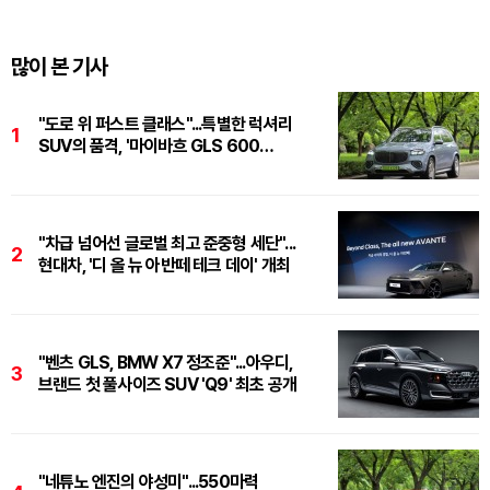
많이 본 기사
"도로 위 퍼스트 클래스"...특별한 럭셔리
1
SUV의 품격, '마이바흐 GLS 600
마누팍투어'
"차급 넘어선 글로벌 최고 준중형 세단"...
2
현대차, '디 올 뉴 아반떼 테크 데이' 개최
"벤츠 GLS, BMW X7 정조준"...아우디,
3
브랜드 첫 풀사이즈 SUV 'Q9' 최초 공개
"네튜노 엔진의 야성미"...550마력