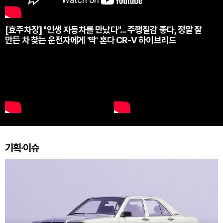
[효주차장] "인생 자동차를 만났다"... 주행질감 좋다, 정말 잘
만든 차 찾는 운전자에게 '딱' 혼다 CR-V 하이브리드
기획·이슈