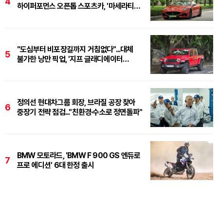
4
하이퍼포먼스 오픈톱 스포츠카, '마세라티
그란카브리오 트로페오'
"도심부터 비포장길까지 거침없다"...대체
5
불가한 낭만 픽업, '지프 글래디에이터
루비콘'
정의선 현대차그룹 회장, 브라질 공장 찾아
6
중장기 전략 점검..."친환경·수소로 정면돌파"
BMW 모토라드, 'BMW F 900 GS 엔듀로
7
프로 에디션' 6대 한정 출시