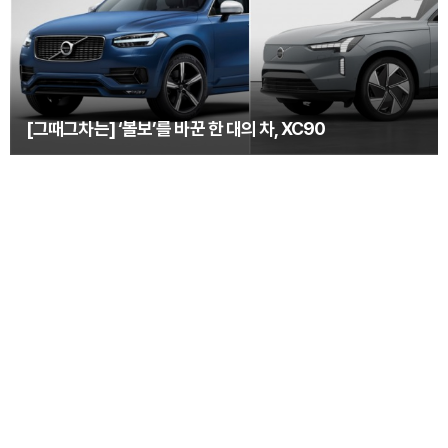
[그때그차는] ‘볼보’를 바꾼 한 대의 차, XC90