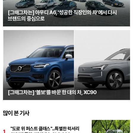
[그때그차는] 아우디 A6, ‘성공한 직장인의 차’에서 다시
브랜드의 중심으로
[그때그차는] ‘볼보’를 바꾼 한 대의 차, XC90
많이 본 기사
"도로 위 퍼스트 클래스"...특별한 럭셔리
1