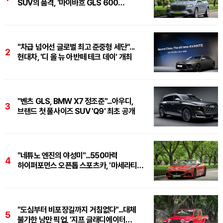
SUV의 품격, '마이바흐 GLS 600
마누팍투어'
"차급 넘어선 글로벌 최고 준중형 세단"...
2
현대차, '디 올 뉴 아반떼 테크 데이' 개최
"벤츠 GLS, BMW X7 정조준"...아우디,
3
브랜드 첫 풀사이즈 SUV 'Q9' 최초 공개
"네튜노 엔진의 야성미"...550마력
4
하이퍼포먼스 오픈톱 스포츠카, '마세라티
그란카브리오 트로페오'
"도심부터 비포장길까지 거침없다"...대체
5
불가한 낭만 픽업, '지프 글래디에이터