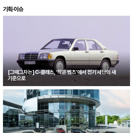
기획·이슈
[그때그차는] C-클래스, ‘작은 벤츠’에서 전기 세단의 새
기준으로