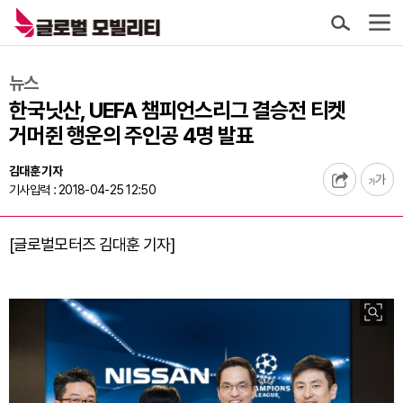
뉴스
한국닛산, UEFA 챔피언스리그 결승전 티켓
거머쥔 행운의 주인공 4명 발표
김대훈 기자
기사입력 : 2018-04-25 12:50
[글로벌모터즈 김대훈 기자]