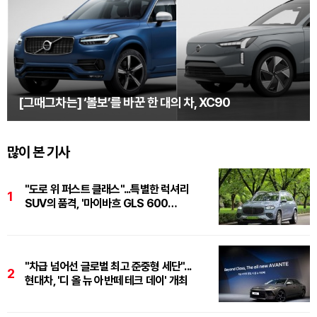
[그때그차는] ‘볼보’를 바꾼 한 대의 차, XC90
많이 본 기사
"도로 위 퍼스트 클래스"...특별한 럭셔리
1
SUV의 품격, '마이바흐 GLS 600
마누팍투어'
"차급 넘어선 글로벌 최고 준중형 세단"...
2
현대차, '디 올 뉴 아반떼 테크 데이' 개최