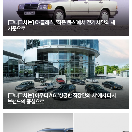
[그때그차는] C-클래스, ‘작은 벤츠’에서 전기 세단의 새
기준으로
[그때그차는] 아우디 A6, ‘성공한 직장인의 차’에서 다시
브랜드의 중심으로