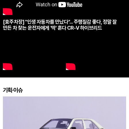
[효주차장] "인생 자동차를 만났다"... 주행질감 좋다, 정말 잘
만든 차 찾는 운전자에게 '딱' 혼다 CR-V 하이브리드
기획·이슈