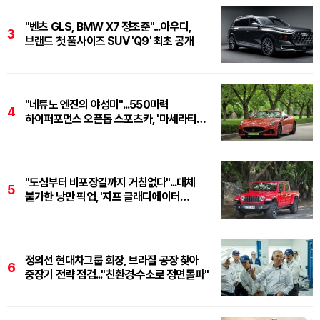
"벤츠 GLS, BMW X7 정조준"...아우디,
3
브랜드 첫 풀사이즈 SUV 'Q9' 최초 공개
"네튜노 엔진의 야성미"...550마력
4
하이퍼포먼스 오픈톱 스포츠카, '마세라티
그란카브리오 트로페오'
"도심부터 비포장길까지 거침없다"...대체
5
불가한 낭만 픽업, '지프 글래디에이터
루비콘'
정의선 현대차그룹 회장, 브라질 공장 찾아
6
중장기 전략 점검..."친환경·수소로 정면돌파"