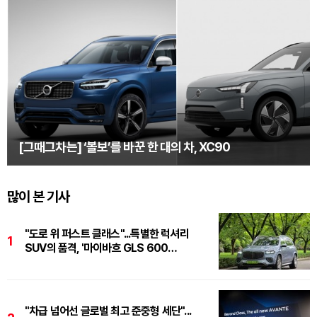
[그때그차는] ‘볼보’를 바꾼 한 대의 차, XC90
많이 본 기사
"도로 위 퍼스트 클래스"...특별한 럭셔리
1
SUV의 품격, '마이바흐 GLS 600
마누팍투어'
"차급 넘어선 글로벌 최고 준중형 세단"...