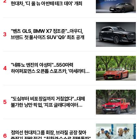
2
현대차, '디 올 뉴 아반떼 테크 데이' 개최
"벤츠 GLS, BMW X7 정조준"...아우디,
3
브랜드 첫 풀사이즈 SUV 'Q9' 최초 공개
"네튜노 엔진의 야성미"...550마력
4
하이퍼포먼스 오픈톱 스포츠카, '마세라티
그란카브리오 트로페오'
"도심부터 비포장길까지 거침없다"...대체
5
불가한 낭만 픽업, '지프 글래디에이터
루비콘'
정의선 현대차그룹 회장, 브라질 공장 찾아
6
중장기 전략 점검..."친환경·수소로 정면돌파"