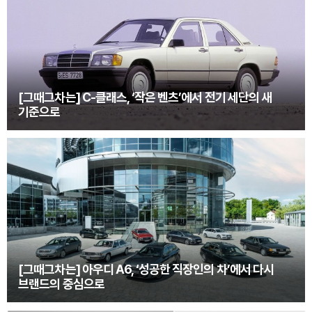
[그때그차는] C-클래스, ‘작은 벤츠’에서 전기 세단의 새
기준으로
[그때그차는] 아우디 A6, ‘성공한 직장인의 차’에서 다시
브랜드의 중심으로