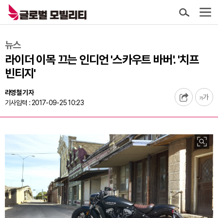
뉴스
라이더 이목 끄는 인디언 '스카우트 바버'. '치프
빈티지'
라영철 기자
기사입력 : 2017-09-25 10:23