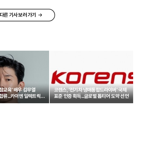
다른 기사 보러 가기
'참교육' 배우 김무열
코렌스, '전기차 냉매통합드라이버' 국제
 합류...카이엔 일렉트릭과
표준 인증 획득...글로벌 톱티어 도약 선언