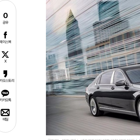
0
공유
페이스북
X
카오스토리
카카오톡
메일