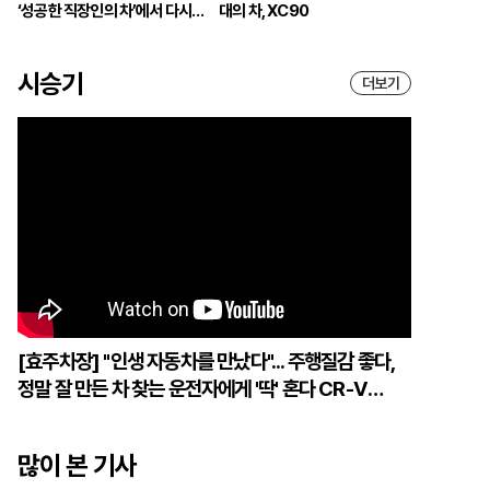
‘성공한 직장인의 차’에서 다시
대의 차, XC90
브랜드의 중심으로
시승기
더보기
[효주차장] "인생 자동차를 만났다"... 주행질감 좋다,
정말 잘 만든 차 찾는 운전자에게 '딱' 혼다 CR-V
하이브리드
많이 본 기사