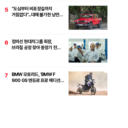
"도심부터 비포장길까지
5
거침없다"...대체 불가한 낭만
픽업, '지프 글래디에이터
루비콘'
정의선 현대차그룹 회장,
6
브라질 공장 찾아 중장기 전략
점검..."친환경·수소로
정면돌파"
BMW 모토라드, 'BMW F
7
900 GS 엔듀로 프로 에디션'
6대 한정 출시