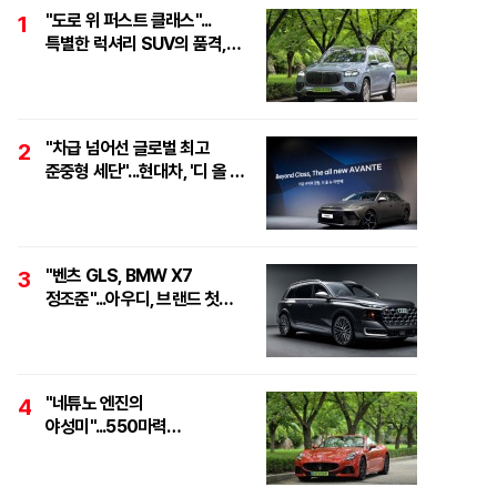
"도로 위 퍼스트 클래스"...
1
특별한 럭셔리 SUV의 품격,
'마이바흐 GLS 600
마누팍투어'
"차급 넘어선 글로벌 최고
2
준중형 세단"...현대차, '디 올 뉴
아반떼 테크 데이' 개최
"벤츠 GLS, BMW X7
3
정조준"...아우디, 브랜드 첫
풀사이즈 SUV 'Q9' 최초 공개
"네튜노 엔진의
4
야성미"...550마력
하이퍼포먼스 오픈톱 스포츠카,
'마세라티 그란카브리오
트로페오'