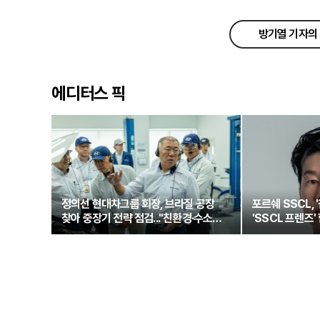
방기열 기자의 
에디터스 픽
정의선 현대차그룹 회장, 브라질 공장
포르쉐 SSCL, 
찾아 중장기 전략 점검..."친환경·수소로
'SSCL 프렌즈'
정면돌파"
새로운 여정