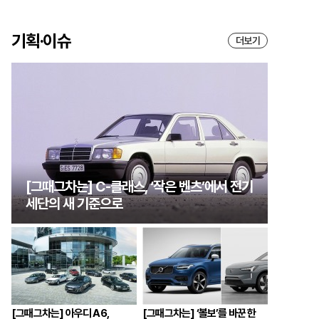
기획·이슈
더보기
[그때그차는] C-클래스, ‘작은 벤츠’에서 전기
세단의 새 기준으로
[그때그차는] 아우디 A6,
[그때그차는] ‘볼보’를 바꾼 한