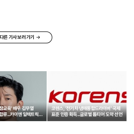
다른 기사 보러 가기
'참교육' 배우 김무열
코렌스, '전기차 냉매통합드라이버' 국제
 합류...카이엔 일렉트릭과
표준 인증 획득...글로벌 톱티어 도약 선언