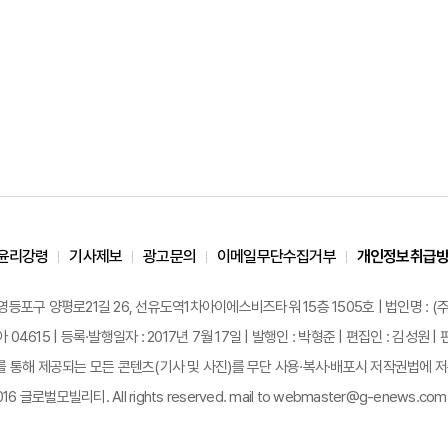
윤리강령
기사제보
광고문의
이메일무단수집거부
개인정보취급
 영등포구 양평로21길 26, 선유도역1차아이에스비즈타워 15층 1505호 | 법인명 : (주
 04615 | 등록·발행일자 : 2017년 7월 17일 | 발행인 : 박형준 | 편집인 : 김성
통해 제공되는 모든 콘텐츠(기사 및 사진)를 무단 사용·복사·배포시 저작권법에 저촉
2016 글로벌모빌리티. All rights reserved. mail to webmaster@g-enews.com