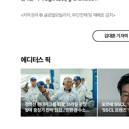
<저작권자 © 글로벌모빌리티, 무단전재 및 재배포 금지>
김대훈 기자의 
에디터스 픽
정의선 현대차그룹 회장, 브라질 공장
포르쉐 SSCL, 
찾아 중장기 전략 점검..."친환경·수소로
'SSCL 프렌즈'
정면돌파"
새로운 여정