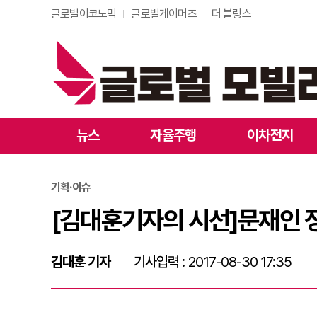
글로벌이코노믹
글로벌게이머즈
더 블링스
[김대훈기자의 시선]문
뉴스
자율주행
이차전지
기획·이슈
[김대훈기자의 시선]문재인 정
김대훈 기자
기사입력 :
2017-08-30 17:35