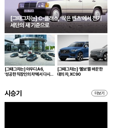
[그때그차는] C-클래스, ‘작은 벤츠’에서 전기
세단의 새 기준으로
[그때그차는] 아우디 A6,
[그때그차는] ‘볼보’를 바꾼 한
‘성공한 직장인의 차’에서 다시
대의 차, XC90
브랜드의 중심으로
시승기
더보기