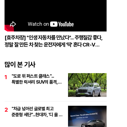
[효주차장] "인생 자동차를 만났다"... 주행질감 좋다,
정말 잘 만든 차 찾는 운전자에게 '딱' 혼다 CR-V
하이브리드
많이 본 기사
"도로 위 퍼스트 클래스"...
1
특별한 럭셔리 SUV의 품격,
'마이바흐 GLS 600
마누팍투어'
"차급 넘어선 글로벌 최고
2
준중형 세단"...현대차, '디 올 뉴
아반떼 테크 데이' 개최