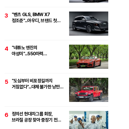
"벤츠 GLS, BMW X7
3
정조준"...아우디, 브랜드 첫
풀사이즈 SUV 'Q9' 최초 공개
"네튜노 엔진의
4
야성미"...550마력
하이퍼포먼스 오픈톱 스포츠카,
'마세라티 그란카브리오
트로페오'
"도심부터 비포장길까지
5
거침없다"...대체 불가한 낭만
픽업, '지프 글래디에이터
루비콘'
정의선 현대차그룹 회장,
6
브라질 공장 찾아 중장기 전략
점검..."친환경·수소로