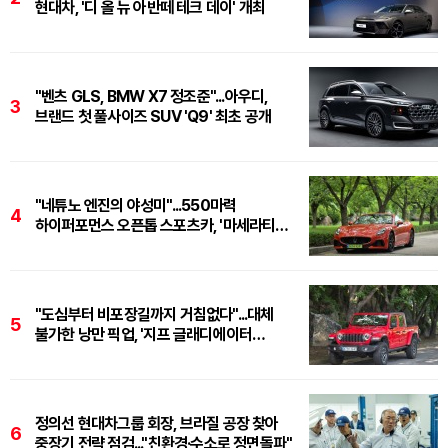
현대차, '디 올 뉴 아반떼 테크 데이' 개최
"벤츠 GLS, BMW X7 정조준"...아우디,
3
브랜드 첫 풀사이즈 SUV 'Q9' 최초 공개
"네튜노 엔진의 야성미"...550마력
4
하이퍼포먼스 오픈톱 스포츠카, '마세라티
그란카브리오 트로페오'
"도심부터 비포장길까지 거침없다"...대체
5
불가한 낭만 픽업, '지프 글래디에이터
루비콘'
정의선 현대차그룹 회장, 브라질 공장 찾아
6
중장기 전략 점검..."친환경·수소로 정면돌파"