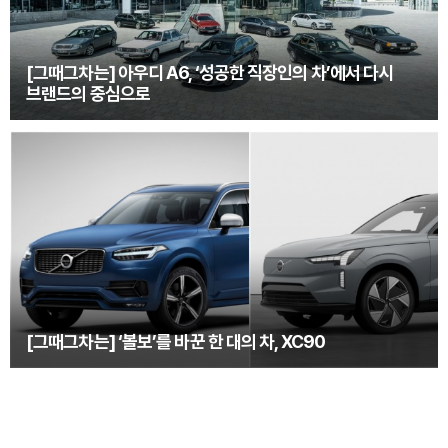
[그때그차는] 아우디 A6, ‘성공한 직장인의 차’에서 다시
브랜드의 중심으로
[그때그차는] ‘볼보’를 바꾼 한 대의 차, XC90