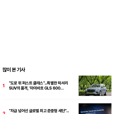
많이 본 기사
"도로 위 퍼스트 클래스"...특별한 럭셔리
1
SUV의 품격, '마이바흐 GLS 600
마누팍투어'
"차급 넘어선 글로벌 최고 준중형 세단"...
2