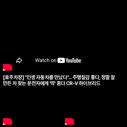
[효주차장] "인생 자동차를 만났다"... 주행질감 좋다, 정말 잘
만든 차 찾는 운전자에게 '딱' 혼다 CR-V 하이브리드