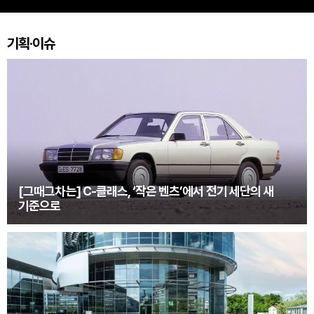
기획·이슈
[그때그차는] C-클래스, ‘작은 벤츠’에서 전기 세단의 새
기준으로