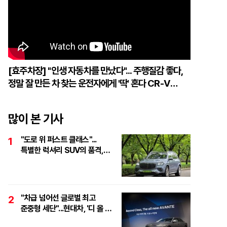
[효주차장] "인생 자동차를 만났다"... 주행질감 좋다,
정말 잘 만든 차 찾는 운전자에게 '딱' 혼다 CR-V
하이브리드
많이 본 기사
"도로 위 퍼스트 클래스"...
1
특별한 럭셔리 SUV의 품격,
'마이바흐 GLS 600
마누팍투어'
"차급 넘어선 글로벌 최고
2
준중형 세단"...현대차, '디 올 뉴
아반떼 테크 데이' 개최