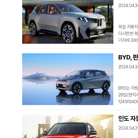
2024.04.3
자유무역시험
Xiaohu
독일 자동차
다시한번 확
기지에 20
본사를 둔 랴
고품질 산업
BYD, 
계속 투자할
2024.04.30
산업이 업스
것이다”라며
BYD는 차
29일(현지
1249억4
2023년 
(한화 870
인도 자동
감소했다.매
2024.04.2
춘절 연휴가
수치에 따르