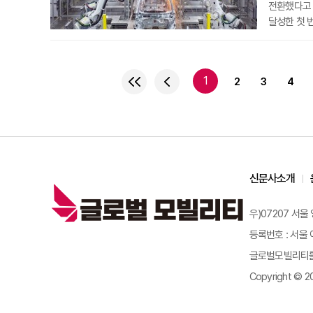
전환했다고 
달성한 첫 번째 공장
이 공장은 
달성한 볼보
현장 태양광
1
2
3
4
신문사소개
우)07207 서울
등록번호 : 서울 아
글로벌모빌리티를 
Copyright © 