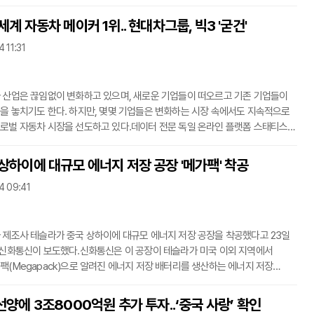
날 “우리는 마케팅 목적으로 유헤(Yuehe) 브랜드의 소형 전기 스포츠 유틸리티
)을 수입하는 것부터 시작하여 소비자 반응을 테스트할 것”이라고 밝혔다.
세계 자동차 메이커 1위.. 현대차그룹, 빅3 '굳건'
 다윤자동차의 협력은 태국 시장에서 중국 전기차의 존재감을 보여주는
 11:31
태국, 글로벌 자동차 메이저들의 각축장 태국 자동차 시장은 일본, 한국,
 미국 등 글로벌 자동차
 산업은 끊임없이 변화하고 있으며, 새로운 기업들이 떠오르고 기존 기업들이
을 놓치기도 한다. 하지만, 몇몇 기업들은 변화하는 시장 속에서도 지속적으로
로벌 자동차 시장을 선도하고 있다.데이터 전문 독일 온라인 플랫폼 스태티스타
ta) 조사에 따르면, 토요타는 굳건하게 1위를 고수했다. 현대차그룹은 2022년에
년에도 '빅3'를 유지했다. 현대차그룹은 2010년 5위에 오른 뒤 12년만인 2021년
 상하이에 대규모 에너지 저장 공장 '메가팩' 착공
 있다.2023년 판매량 기준 세계 10대 자동차 메이커는 다음과 같다. 1. 토요타
4 09:41
 제조사 테슬라가 중국 상하이에 대규모 에너지 저장 공장을 착공했다고 23일
 신화통신이 보도했다.신화통신은 이 공장이 테슬라가 미국 이외 지역에서
팩(Megapack)으로 알려진 에너지 저장 배터리를 생산하는 에너지 저장
것이라고 밝혔다. 이 프로젝트는 테슬라 자동차를 생산하는 상하이 기가팩토리
 테슬라가 중국에 투자한 또 다른 주요 사업이다.이 공장은 중국 개혁개방의
선양에 3조8000억원 추가 투자..‘중국 사랑’ 확인
상하이 경제성장을 위한 강력한 엔진으로 알려진 중국‘(상하이)