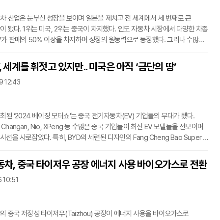
차 산업은 눈부신 성장을 보이며 일본을 제치고 전 세계에서 세 번째로 큰
이 됐다. 1위는 미국, 2위는 중국이 차지했다. 인도 자동차 시장에서 다양한 차종
V가 판매의 50% 이상을 차지하며 성장의 원동력으로 등장했다. 그러나 수많은
 중 100만 대 이상 판매라는 인상적인 이정표를 달성한 모델은 단 세 개뿐이다.
의 브레자(Brezza), 현대자동차의 크레타(Creta), 마힌드라의 스콜피오
, 세계를 휘젓고 있지만.. 미국은 아직 ‘금단의 땅’
o)는 인도에서 놀라운 판매 기록을 달성한 SUV이다. 인도에서 많은 사랑을 받는
9 12:43
해 살펴본다.마루티 스즈키 브레자2016년에 처음 출시된 마루티는 2022년에
업그레이드했다.
최된 ‘2024 베이징 모터쇼’는 중국 전기자동차(EV) 기업들의 무대가 됐다.
C, Changan, Nio, XPeng 등 수많은 중국 기업들이 최신 EV 모델들을 선보이며
선을 사로잡았다. 특히, BYD의 세련된 디자인의 Fang Cheng Bao Super 9
이탈디자인의 아즈텍과 SLR 맥라렌 스털링 모스 슈퍼카를 연상시키며 큰
다. 이들 중국 EV 기업들은 중국과 유럽, 동남아 등 시장을 휘젓고 있지만, 미국
동차, 중국 타이저우 공장 에너지 사용 바이오가스로 전환
 보면 쉽지 않은 상황이다. 딜러 네트워크 부족이 미국 시장 진출에 발목을 잡고
 10:51
 딜러 네트워크 부족의 현실미국 자동차 시장은 전통적으로 딜러 중심으로
다. 소비자
의 중국 저장성 타이저우(Taizhou) 공장이 에너지 사용을 바이오가스로