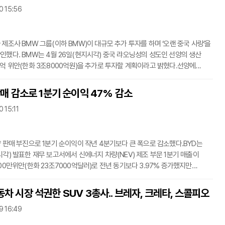
0 15:56
구 내 링강 신구’에 위치할 예정이다. 링강 신구 관계자 우 샤오화(Wu
a)는 대규모 프로젝트 건설을 완료하는
 제조사 BMW 그룹(이하 BMW)이 대규모 추가 투자를 하며 ‘오랜 중국 사랑’을
인했다. BMW는 4월 26일(현지시각) 중국 랴오닝성의 성도인 선양의 생산
0억 위안(한화 3조8000억원)을 추가로 투자할 계획이라고 밝혔다.선양에
오닝 대학교의 유 미아오지에(Yu Miaojie) 총장은 “랴오닝의 탄탄한 산업 기반,
 인력, 상대적으로 낮은 인건비로 인해 BMW와 같은 다국적 기업이 이 지역에
판매 감소로 1분기 순이익 47% 감소
 것”이라고 말했다.유 총장은 “더 중요한 것은 자동차 제조와 같은 자본 집약적
 15:11
트림 및 다운스트림 산업 지원과 강력한 산업 기반에 중점을 두고 있다는
, “랴오
량 판매 부진으로 1분기 순이익이 작년 4분기보다 큰 폭으로 감소했다.BYD는
시각) 발표한 재무 보고서에서 신에너지 차량(NEV) 제조 부문 1분기 매출이
000만위안(한화 23조7000억달러)로 전년 동기보다 3.97% 증가했지만
4분기보다 30.6% 감소했다고 밝혔다.BYD의 1분기 순이익은 45억7000만위안
0억원)으로 전년 동기보다 10.62% 증가했지만 2023년 4분기보다 47.33%
차 시장 석권한 SUV 3총사.. 브레자, 크레타, 스콜피오
출과 이익의 감소는 주로 차량 판매 감소 때문에 발생했다. 1분기에는 중국의
9 16:49
 있어 일반적으로 차량 판매가 계절적으로 가장 낮은 시기이다.앞서 발표한
면 1분기 BYD의 NEV(순전기자동차) 판매량