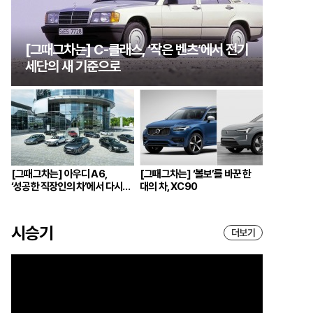
[그때그차는] C-클래스, ‘작은 벤츠’에서 전기
세단의 새 기준으로
[그때그차는] 아우디 A6,
[그때그차는] ‘볼보’를 바꾼 한
‘성공한 직장인의 차’에서 다시
대의 차, XC90
브랜드의 중심으로
시승기
더보기