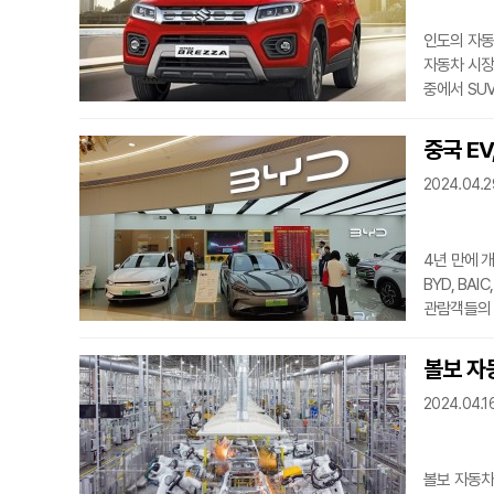
인도의 자동
자동차 시장
중에서 SU
SUV 모델
마루티 스즈키
중국 EV
(Scorpi
2024.04.2
차량들에 대
브레자를 
4년 만에 개
BYD, BAI
관람객들의 시
로드스터는 
화제를 모았
볼보 자
시장만 두고
2024.04.16
있다.미국내
구축되어 있
볼보 자동차