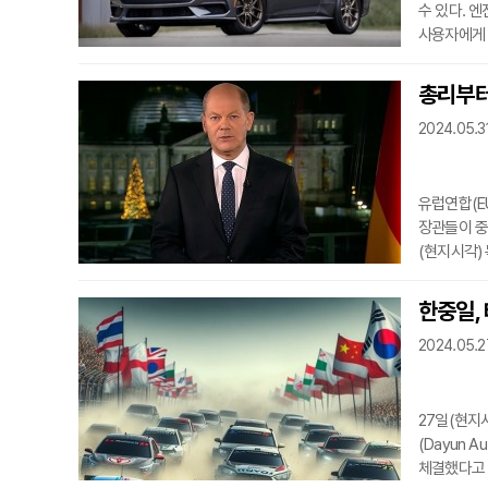
수 있다. 
사용자에게 
엔진으로 유
브랜드로, 
총리부터 
엔진과 3.5
2024.05.3
자동차에도 
수많은 엔진
유럽연합(E
장관들이 중
(현지시각)
보호하지 못
훼손하는 역
한중일, 
중국산 수입
2024.05.2
로 인상했다
조사를 시작
27일(현지
(Dayun 
체결했다고 보