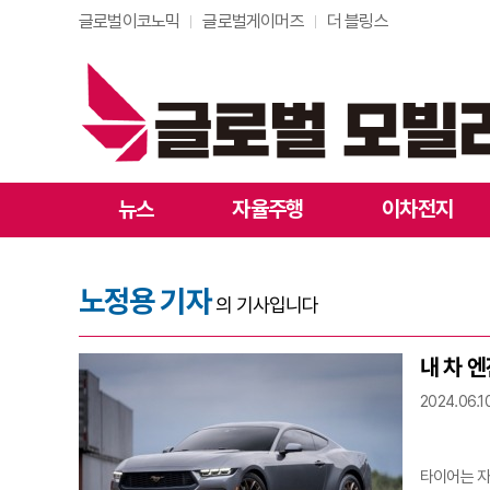
글로벌이코노믹
글로벌게이머즈
더 블링스
뉴스
자율주행
이차전지
노정용 기자
의 기사입니다
내 차 엔
2024.06.10
타이어는 자