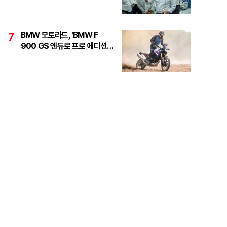
정면돌파"
BMW 모토라드, 'BMW F
7
900 GS 엔듀로 프로 에디션'
6대 한정 출시