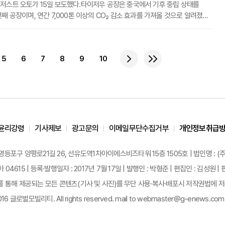
저스트 오토가 15일 보도했다.타이저우 공장은 중국에서 기후 중립 상태를
이며, 연간 7,000톤 이상의 CO₂ 감소 효과를 가져올 것으로 알려졌다.
스웨덴 예테보리의 토르스란다 공장에 이어 세계적으로 두 번째로 기후 중립을
의 자동차 공장이다.타이저우 공장의 에너지 공급은 전기와 난방으로 구성되고,
 패널에서 필요한 전력의 약 40%를 생산한다.
5
6
7
8
9
10
윤리강령
기사제보
광고문의
이메일무단수집거부
개인정보취급
 영등포구 양평로21길 26, 선유도역1차아이에스비즈타워 15층 1505호 | 법인명 : (주
 04615 | 등록·발행일자 : 2017년 7월 17일 | 발행인 : 박형준 | 편집인 : 김성
통해 제공되는 모든 콘텐츠(기사 및 사진)를 무단 사용·복사·배포시 저작권법에 저촉
2016 글로벌모빌리티. All rights reserved. mail to webmaster@g-enews.com