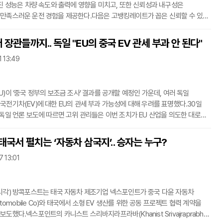
엔진 성능은 차량 속도와 출력에 영향을 미치고, 또한 신뢰성과 내구성은
만족스러운 운전 경험을 제공한다.다음은 고뱅킹레이트가 꼽은 신뢰할 수 있는
명한 5가지 자동차 브랜드이다.5. 포드포드는 오랜 역사를 가진 미국 자동차
혁신적이고 효율적인 고성능 엔진 제작 기술로 유명하다. 특히 5.0L 코요테 V8
장관들까지.. 독일 "EU의 중국 EV 관세 부과 안 된다"
L V6 EcoBoost 엔진은 내연기관 차량뿐만 아니라 하이브리드 및 전기
1 13:49
적용되고 있다.4. 쉐보레쉐보레는 다양한 자동차 회사를 소유하고 있으며,
을 제작해 왔다. 특히
U)이 ‘중국 정부의 보조금 조사’ 결과를 공개할 예정인 가운데, 여러 독일
국전기차(EV)에 대한 EU의 관세 부과 가능성에 대해 우려를 표명했다.30일
 독일 언론 보도에 따르면 고위 관리들은 이번 조치가 EU 산업을 의도한 대로
하고, 유럽 경제와 자동차 제조업체에 해를 끼치고 공정한 국제 무역을
효과를 낳을 수 있다고 밝혔다.미국은 이달 초 전기자동차(EV)를 포함해 다양한
태국서 펼치는 ‘자동차 삼국지’.. 승자는 누구?
품에 대한 새로운 관세를 발표했는데, 기존 관세에 추가로 관세를 부과해 100%
7 13:01
. 유럽연합 집행위원회는 지난해 10월 중국산 전기차 수입에 대한 반보조금
했다.독일 연방
시각) 방콕포스트는 태국 자동차 제조기업 넥스포인트가 중국 다윤 자동차
Automobile Co)와 태국에서 소형 EV 생산를 위한 공동 프로젝트 협력 계약을
도했다.넥스포인트의 카니스트 스리바지라프라바(Khanist Srivajraprabha)