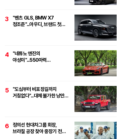
"벤츠 GLS, BMW X7
3
정조준"...아우디, 브랜드 첫
풀사이즈 SUV 'Q9' 최초 공개
"네튜노 엔진의
4
야성미"...550마력
하이퍼포먼스 오픈톱 스포츠카,
'마세라티 그란카브리오
트로페오'
"도심부터 비포장길까지
5
거침없다"...대체 불가한 낭만
픽업, '지프 글래디에이터
루비콘'
정의선 현대차그룹 회장,
6
브라질 공장 찾아 중장기 전략
점검..."친환경·수소로