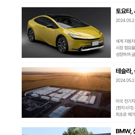
CEO는 이
차량(SUV
토요타, 
넥스포인트와
2024.05.24
상징적인 그림이다.
중국, 독일,
세계 자동차
시장 점유율
성장하며 글
(Statis
이어 2023
테슬라,
3위에 오른바
2024.05.2
(일본) 토요타는 세계 최대 자동차 회사다. 연간 약 1050만 대의 자동차를 팔았다. 토요타는
카롤라
미국 전기차
(현지시각)
최초로 메가
공장이 될 
개장에 이어
BMW, 
개척지이자 